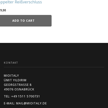
ppelter Reißverschluss
9,00
ADD TO CART
KONTAKT
MIOITALY
ÜMIT YILDIRIM
GEORGSTRASSE 8
49076 OSNABRÜCK
TEL: +49 1511 5700731
E-MAIL: MAIL@MIOITALY.DE