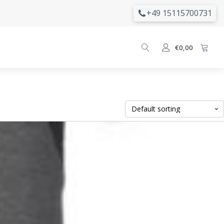
+49 15115700731
€
0,00